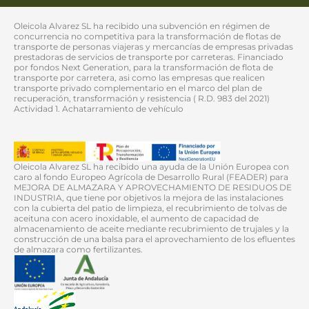
Oleicola Alvarez SL ha recibido una subvención en régimen de
concurrencia no competitiva para la transformación de flotas de
transporte de personas viajeras y mercancías de empresas privadas
prestadoras de servicios de transporte por carreteras. Financiado
por fondos Next Generation, para la transformación de flota de
transporte por carretera, asi como las empresas que realicen
transporte privado complementario en el marco del plan de
recuperación, transformación y resistencia ( R.D. 983 del 2021)
Actividad 1. Achatarramiento de vehículo
Oleicola Alvarez SL ha recibido una ayuda de la Unión Europea con
caro al fondo Europeo Agrícola de Desarrollo Rural (FEADER) para
MEJORA DE ALMAZARA Y APROVECHAMIENTO DE RESIDUOS DE
INDUSTRIA, que tiene por objetivos la mejora de las instalaciones
con la cubierta del patio de limpieza, el recubrimiento de tolvas de
aceituna con acero inoxidable, el aumento de capacidad de
almacenamiento de aceite mediante recubrimiento de trujales y la
construcción de una balsa para el aprovechamiento de los efluentes
de almazara como fertilizantes.