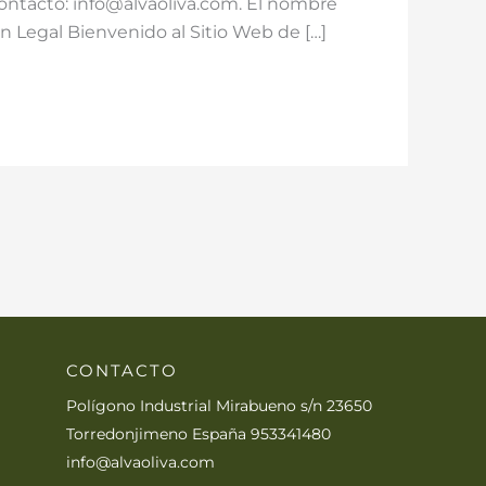
tacto: info@alvaoliva.com. El nombre
n Legal Bienvenido al Sitio Web de […]
CONTACTO
Polígono Industrial Mirabueno s/n 23650
Torredonjimeno España 953341480
info@alvaoliva.com