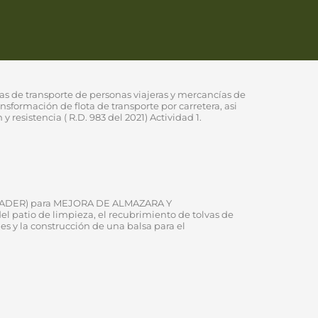
as de transporte de personas viajeras y mercancías de
nsformación de flota de transporte por carretera, asi
esistencia ( R.D. 983 del 2021) Actividad 1.
l (FEADER) para MEJORA DE ALMAZARA Y
 patio de limpieza, el recubrimiento de tolvas de
 y la construcción de una balsa para el