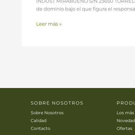
INDUST MIRABUENO S/N 23650 TORREDONJI
de dominio bajo el que figura el responsa
Leer más »
SOBRE NOSOTROS
PROD
Sobre Nosotros
Los más
Calidad
Novedad
Contacto
Ofertas