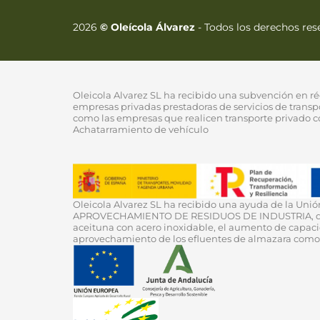
2026
© Oleícola Álvarez
- Todos los derechos re
Oleicola Alvarez SL ha recibido una subvención en ré
empresas privadas prestadoras de servicios de transpo
como las empresas que realicen transporte privado co
Achatarramiento de vehículo
Oleicola Alvarez SL ha recibido una ayuda de la Un
APROVECHAMIENTO DE RESIDUOS DE INDUSTRIA, que tien
aceituna con acero inoxidable, el aumento de capaci
aprovechamiento de los efluentes de almazara como f