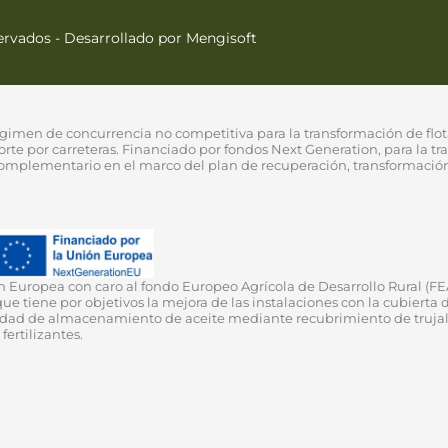
servados
- Desarrollado por
Mengisoft
gimen de concurrencia no competitiva para la transformación de flot
rte por carreteras. Financiado por fondos Next Generation, para la tra
mplementario en el marco del plan de recuperación, transformación y r
ión Europea con caro al fondo Europeo Agrícola de Desarrollo Rura
e por objetivos la mejora de las instalaciones con la cubierta del
dad de almacenamiento de aceite mediante recubrimiento de trujales
ertilizantes.