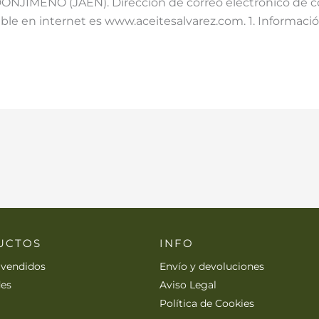
MENO (JAEN). Dirección de correo electrónico de con
ble en internet es www.aceitesalvarez.com. 1. Informació
UCTOS
INFO
 vendidos
Envío y devoluciones
es
Aviso Legal
Política de Cookies