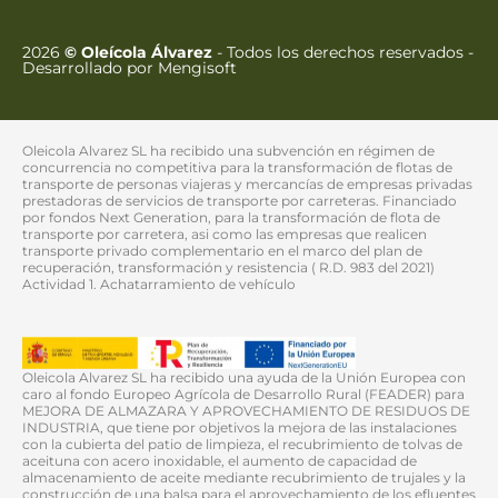
2026
© Oleícola Álvarez
- Todos los derechos reservados
-
Desarrollado por
Mengisoft
Oleicola Alvarez SL ha recibido una subvención en régimen de
concurrencia no competitiva para la transformación de flotas de
transporte de personas viajeras y mercancías de empresas privadas
prestadoras de servicios de transporte por carreteras. Financiado
por fondos Next Generation, para la transformación de flota de
transporte por carretera, asi como las empresas que realicen
transporte privado complementario en el marco del plan de
recuperación, transformación y resistencia ( R.D. 983 del 2021)
Actividad 1. Achatarramiento de vehículo
Oleicola Alvarez SL ha recibido una ayuda de la Unión Europea con
caro al fondo Europeo Agrícola de Desarrollo Rural (FEADER) para
MEJORA DE ALMAZARA Y APROVECHAMIENTO DE RESIDUOS DE
INDUSTRIA, que tiene por objetivos la mejora de las instalaciones
con la cubierta del patio de limpieza, el recubrimiento de tolvas de
aceituna con acero inoxidable, el aumento de capacidad de
almacenamiento de aceite mediante recubrimiento de trujales y la
construcción de una balsa para el aprovechamiento de los efluentes