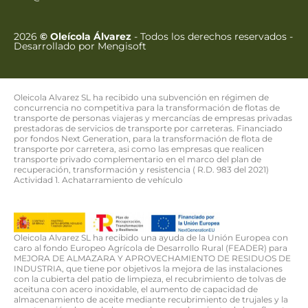
2026
© Oleícola Álvarez
- Todos los derechos reservados
-
Desarrollado por
Mengisoft
Oleicola Alvarez SL ha recibido una subvención en régimen de
concurrencia no competitiva para la transformación de flotas de
transporte de personas viajeras y mercancías de empresas privadas
prestadoras de servicios de transporte por carreteras. Financiado
por fondos Next Generation, para la transformación de flota de
transporte por carretera, asi como las empresas que realicen
transporte privado complementario en el marco del plan de
recuperación, transformación y resistencia ( R.D. 983 del 2021)
Actividad 1. Achatarramiento de vehículo
Oleicola Alvarez SL ha recibido una ayuda de la Unión Europea con
caro al fondo Europeo Agrícola de Desarrollo Rural (FEADER) para
MEJORA DE ALMAZARA Y APROVECHAMIENTO DE RESIDUOS DE
INDUSTRIA, que tiene por objetivos la mejora de las instalaciones
con la cubierta del patio de limpieza, el recubrimiento de tolvas de
aceituna con acero inoxidable, el aumento de capacidad de
almacenamiento de aceite mediante recubrimiento de trujales y la